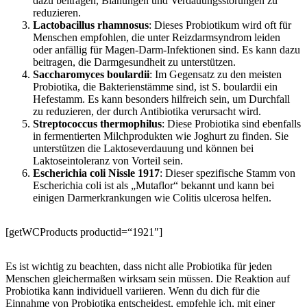
dazu beitragen, Blähungen und Verdauungsstörungen zu
reduzieren.
Lactobacillus rhamnosus
: Dieses Probiotikum wird oft für
Menschen empfohlen, die unter Reizdarmsyndrom leiden
oder anfällig für Magen-Darm-Infektionen sind. Es kann dazu
beitragen, die Darmgesundheit zu unterstützen.
Saccharomyces boulardii
: Im Gegensatz zu den meisten
Probiotika, die Bakterienstämme sind, ist S. boulardii ein
Hefestamm. Es kann besonders hilfreich sein, um Durchfall
zu reduzieren, der durch Antibiotika verursacht wird.
Streptococcus thermophilus
: Diese Probiotika sind ebenfalls
in fermentierten Milchprodukten wie Joghurt zu finden. Sie
unterstützen die Laktoseverdauung und können bei
Laktoseintoleranz von Vorteil sein.
Escherichia coli Nissle 1917
: Dieser spezifische Stamm von
Escherichia coli ist als „Mutaflor“ bekannt und kann bei
einigen Darmerkrankungen wie Colitis ulcerosa helfen.
[getWCProducts productid=“1921″]
Es ist wichtig zu beachten, dass nicht alle Probiotika für jeden
Menschen gleichermaßen wirksam sein müssen. Die Reaktion auf
Probiotika kann individuell variieren. Wenn du dich für die
Einnahme von Probiotika entscheidest, empfehle ich, mit einer