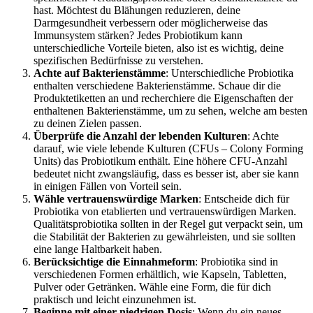
hast. Möchtest du Blähungen reduzieren, deine
Darmgesundheit verbessern oder möglicherweise das
Immunsystem stärken? Jedes Probiotikum kann
unterschiedliche Vorteile bieten, also ist es wichtig, deine
spezifischen Bedürfnisse zu verstehen.
Achte auf Bakterienstämme
: Unterschiedliche Probiotika
enthalten verschiedene Bakterienstämme. Schaue dir die
Produktetiketten an und recherchiere die Eigenschaften der
enthaltenen Bakterienstämme, um zu sehen, welche am besten
zu deinen Zielen passen.
Überprüfe die Anzahl der lebenden Kulturen
: Achte
darauf, wie viele lebende Kulturen (CFUs – Colony Forming
Units) das Probiotikum enthält. Eine höhere CFU-Anzahl
bedeutet nicht zwangsläufig, dass es besser ist, aber sie kann
in einigen Fällen von Vorteil sein.
Wähle vertrauenswürdige Marken
: Entscheide dich für
Probiotika von etablierten und vertrauenswürdigen Marken.
Qualitätsprobiotika sollten in der Regel gut verpackt sein, um
die Stabilität der Bakterien zu gewährleisten, und sie sollten
eine lange Haltbarkeit haben.
Berücksichtige die Einnahmeform
: Probiotika sind in
verschiedenen Formen erhältlich, wie Kapseln, Tabletten,
Pulver oder Getränken. Wähle eine Form, die für dich
praktisch und leicht einzunehmen ist.
Beginne mit einer niedrigen Dosis
: Wenn du ein neues