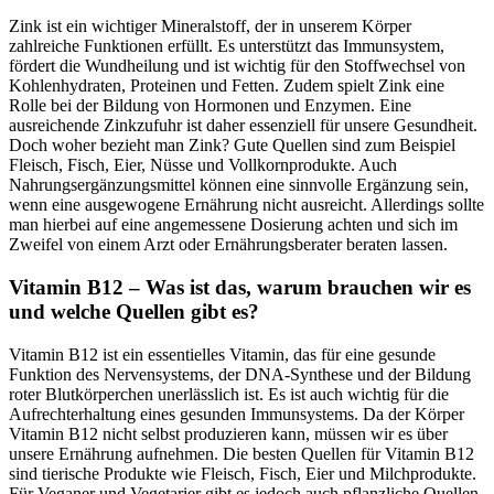
Zink ist ein wichtiger Mineralstoff, der in unserem Körper
zahlreiche Funktionen erfüllt. Es unterstützt das Immunsystem,
fördert die Wundheilung und ist wichtig für den Stoffwechsel von
Kohlenhydraten, Proteinen und Fetten. Zudem spielt Zink eine
Rolle bei der Bildung von Hormonen und Enzymen. Eine
ausreichende Zinkzufuhr ist daher essenziell für unsere Gesundheit.
Doch woher bezieht man Zink? Gute Quellen sind zum Beispiel
Fleisch, Fisch, Eier, Nüsse und Vollkornprodukte. Auch
Nahrungsergänzungsmittel können eine sinnvolle Ergänzung sein,
wenn eine ausgewogene Ernährung nicht ausreicht. Allerdings sollte
man hierbei auf eine angemessene Dosierung achten und sich im
Zweifel von einem Arzt oder Ernährungsberater beraten lassen.
Vitamin B12 – Was ist das, warum brauchen wir es
und welche Quellen gibt es?
Vitamin B12 ist ein essentielles Vitamin, das für eine gesunde
Funktion des Nervensystems, der DNA-Synthese und der Bildung
roter Blutkörperchen unerlässlich ist. Es ist auch wichtig für die
Aufrechterhaltung eines gesunden Immunsystems. Da der Körper
Vitamin B12 nicht selbst produzieren kann, müssen wir es über
unsere Ernährung aufnehmen. Die besten Quellen für Vitamin B12
sind tierische Produkte wie Fleisch, Fisch, Eier und Milchprodukte.
Für Veganer und Vegetarier gibt es jedoch auch pflanzliche Quellen