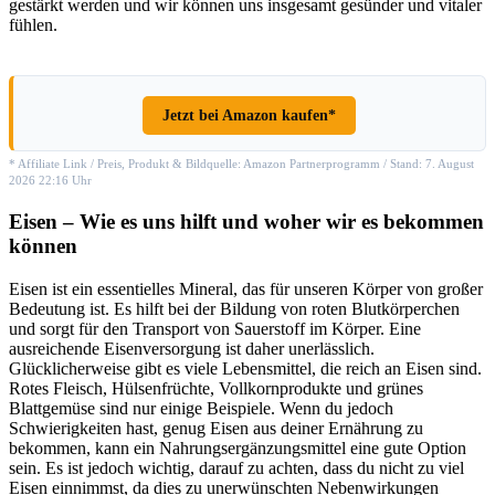
gestärkt werden und wir können uns insgesamt gesünder und vitaler
fühlen.
Jetzt bei Amazon kaufen*
* Affiliate Link / Preis, Produkt & Bildquelle: Amazon Partnerprogramm / Stand: 7. August
2026 22:16 Uhr
Eisen – Wie es uns hilft und woher wir es bekommen
können
Eisen ist ein essentielles Mineral, das für unseren Körper von großer
Bedeutung ist. Es hilft bei der Bildung von roten Blutkörperchen
und sorgt für den Transport von Sauerstoff im Körper. Eine
ausreichende Eisenversorgung ist daher unerlässlich.
Glücklicherweise gibt es viele Lebensmittel, die reich an Eisen sind.
Rotes Fleisch, Hülsenfrüchte, Vollkornprodukte und grünes
Blattgemüse sind nur einige Beispiele. Wenn du jedoch
Schwierigkeiten hast, genug Eisen aus deiner Ernährung zu
bekommen, kann ein Nahrungsergänzungsmittel eine gute Option
sein. Es ist jedoch wichtig, darauf zu achten, dass du nicht zu viel
Eisen einnimmst, da dies zu unerwünschten Nebenwirkungen