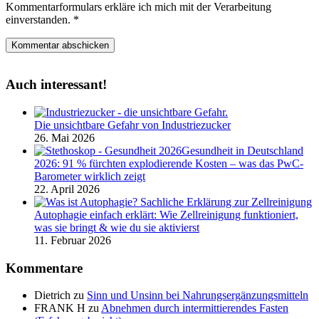
Kommentarformulars erkläre ich mich mit der Verarbeitung
einverstanden.
*
Auch interessant!
Die unsichtbare Gefahr von Industriezucker
26. Mai 2026
Gesundheit in Deutschland
2026: 91 % fürchten explodierende Kosten – was das PwC-
Barometer wirklich zeigt
22. April 2026
Autophagie einfach erklärt: Wie Zellreinigung funktioniert,
was sie bringt & wie du sie aktivierst
11. Februar 2026
Kommentare
Dietrich
zu
Sinn und Unsinn bei Nahrungsergänzungsmitteln
FRANK H
zu
Abnehmen durch intermittierendes Fasten