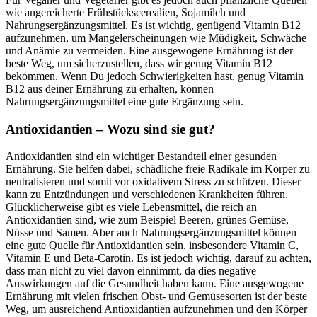
wie angereicherte Frühstückscerealien, Sojamilch und
Nahrungsergänzungsmittel. Es ist wichtig, genügend Vitamin B12
aufzunehmen, um Mangelerscheinungen wie Müdigkeit, Schwäche
und Anämie zu vermeiden. Eine ausgewogene Ernährung ist der
beste Weg, um sicherzustellen, dass wir genug Vitamin B12
bekommen. Wenn Du jedoch Schwierigkeiten hast, genug Vitamin
B12 aus deiner Ernährung zu erhalten, können
Nahrungsergänzungsmittel eine gute Ergänzung sein.
Antioxidantien – Wozu sind sie gut?
Antioxidantien sind ein wichtiger Bestandteil einer gesunden
Ernährung. Sie helfen dabei, schädliche freie Radikale im Körper zu
neutralisieren und somit vor oxidativem Stress zu schützen. Dieser
kann zu Entzündungen und verschiedenen Krankheiten führen.
Glücklicherweise gibt es viele Lebensmittel, die reich an
Antioxidantien sind, wie zum Beispiel Beeren, grünes Gemüse,
Nüsse und Samen. Aber auch Nahrungsergänzungsmittel können
eine gute Quelle für Antioxidantien sein, insbesondere Vitamin C,
Vitamin E und Beta-Carotin. Es ist jedoch wichtig, darauf zu achten,
dass man nicht zu viel davon einnimmt, da dies negative
Auswirkungen auf die Gesundheit haben kann. Eine ausgewogene
Ernährung mit vielen frischen Obst- und Gemüsesorten ist der beste
Weg, um ausreichend Antioxidantien aufzunehmen und den Körper