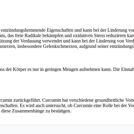
ke entzündungshemmende Eigenschaften und kann bei der Linderung vo
ns, das freie Radikale bekämpfen und oxidativen Stress reduzieren kan
stützung der Verdauung verwendet und kann bei der Linderung von V
hmerzen, insbesondere Gelenkschmerzen, aufgrund seiner entzündungs
dass der Körper es nur in geringen Mengen aufnehmen kann. Die Einna
min zurückgeführt. Curcumin hat verschiedene gesundheitliche Vorteile
schaften. Es wird auch untersucht, ob Curcumin eine Rolle bei der V
um diese Zusammenhänge zu bestätigen.