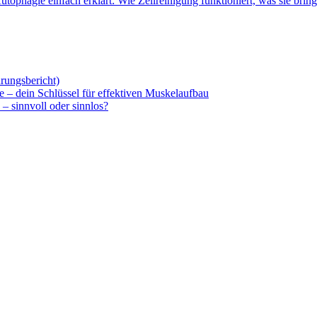
utophagie einfach erklärt: Wie Zellreinigung funktioniert, was sie bring
rungsbericht)
e – dein Schlüssel für effektiven Muskelaufbau
– sinnvoll oder sinnlos?