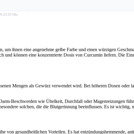
026 23:35 Uhr
n, um ihnen eine angenehme gelbe Farbe und einen würzigen Geschma
lich und können eine konzentrierte Dosis von Curcumin liefern. Die 
essenen Mengen als Gewürz verwendet wird. Bei höheren Dosen oder l
Darm-Beschwerden wie Übelkeit, Durchfall oder Magenreizungen führ
sondere solchen, die die Blutgerinnung beeinflussen. Es ist wichtig
eihe von gesundheitlichen Vorteilen. Es hat entzündungshemmende, ant