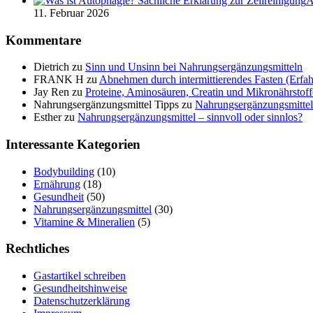
A
11. Februar 2026
Kommentare
Dietrich
zu
Sinn und Unsinn bei Nahrungsergänzungsmitteln
FRANK H
zu
Abnehmen durch intermittierendes Fasten (Erfah
Jay Ren
zu
Proteine, Aminosäuren, Creatin und Mikronährstoff
Nahrungsergänzungsmittel Tipps
zu
Nahrungsergänzungsmittel 
Esther
zu
Nahrungsergänzungsmittel – sinnvoll oder sinnlos?
Interessante Kategorien
Bodybuilding
(10)
Ernährung
(18)
Gesundheit
(50)
Nahrungsergänzungsmittel
(30)
Vitamine & Mineralien
(5)
Rechtliches
Gastartikel schreiben
Gesundheitshinweise
Datenschutzerklärung