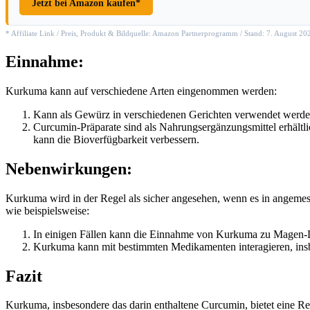
Jetzt bei Amazon kaufen*
* Affiliate Link / Preis, Produkt & Bildquelle: Amazon Partnerprogramm / Stand: 7. August 2
Einnahme:
Kurkuma kann auf verschiedene Arten eingenommen werden:
Kann als Gewürz in verschiedenen Gerichten verwendet werde
Curcumin-Präparate sind als Nahrungsergänzungsmittel erhält
kann die Bioverfügbarkeit verbessern.
Nebenwirkungen:
Kurkuma wird in der Regel als sicher angesehen, wenn es in angem
wie beispielsweise:
In einigen Fällen kann die Einnahme von Kurkuma zu Magen-
Kurkuma kann mit bestimmten Medikamenten interagieren, insbe
Fazit
Kurkuma, insbesondere das darin enthaltene Curcumin, bietet eine R