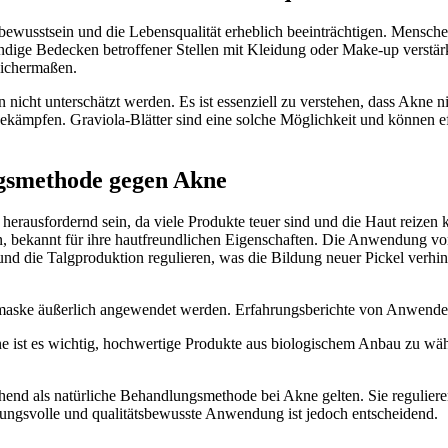
tbewusstsein und die Lebensqualität erheblich beeinträchtigen. Mensch
ndige Bedecken betroffener Stellen mit Kleidung oder Make-up verstärkt
eichermaßen.
ht unterschätzt werden. Es ist essenziell zu verstehen, dass Akne nich
ämpfen. Graviola-Blätter sind eine solche Möglichkeit und können eff
ngsmethode gegen Akne
ausfordernd sein, da viele Produkte teuer sind und die Haut reizen kö
en, bekannt für ihre hautfreundlichen Eigenschaften. Die Anwendung vo
d die Talgproduktion regulieren, was die Bildung neuer Pickel verhin
smaske äußerlich angewendet werden. Erfahrungsberichte von Anwendern
st es wichtig, hochwertige Produkte aus biologischem Anbau zu wählen
chend als natürliche Behandlungsmethode bei Akne gelten. Sie regulie
tungsvolle und qualitätsbewusste Anwendung ist jedoch entscheidend.