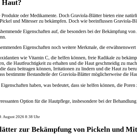
e Haut?
odukte oder Medikamente. Doch Graviola-Blätter bieten eine natürliche
ickel und Mitesser zu bekämpfen. Doch wie beeinflussen Graviola-Blä
gshemmende Eigenschaften auf, die besonders bei der Bekämpfung von A
ann.
gshemmenden Eigenschaften noch weitere Merkmale, die erwähnenswert 
ioxidantien wie Vitamin C, die helfen können, freie Radikale zu bekämp
en, die Hautfeuchtigkeit zu erhalten und die Haut geschmeidig zu mach
ie dazu beitragen können, Irritationen zu lindern und die Haut zu beru
ass bestimmte Bestandteile der Graviola-Blätter möglicherweise die Ha
 Eigenschaften haben, was bedeutet, dass sie helfen können, die Poren
nteressanten Option für die Hautpflege, insbesondere bei der Behandl
 9. August 2026 8:38 Uhr
ätter zur Bekämpfung von Pickeln und Mit