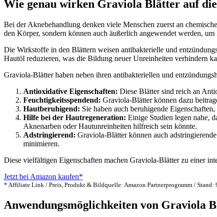
Wie genau wirken Graviola Blätter auf di
Bei der Aknebehandlung denken viele Menschen zuerst an chemische Pr
den Körper, sondern können auch äußerlich angewendet werden, um P
Die Wirkstoffe in den Blättern weisen antibakterielle und entzündun
Hautöl reduzieren, was die Bildung neuer Unreinheiten verhindern k
Graviola-Blätter haben neben ihren antibakteriellen und entzündun
Antioxidative Eigenschaften:
Diese Blätter sind reich an Ant
Feuchtigkeitsspendend:
Graviola-Blätter können dazu beitrag
Hautberuhigend:
Sie haben auch beruhigende Eigenschaften, d
Hilfe bei der Hautregeneration:
Einige Studien legen nahe, d
Aknenarben oder Hautunreinheiten hilfreich sein könnte.
Adstringierend:
Graviola-Blätter können auch adstringierende
minimieren.
Diese vielfältigen Eigenschaften machen Graviola-Blätter zu einer i
Jetzt bei Amazon kaufen*
* Affiliate Link / Preis, Produkt & Bildquelle: Amazon Partnerprogramm / Stand:
Anwendungsmöglichkeiten von Graviola Bl