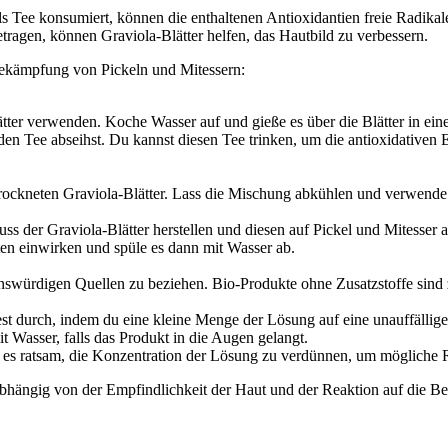
ls Tee konsumiert, können die enthaltenen Antioxidantien freie Radik
etragen, können Graviola-Blätter helfen, das Hautbild zu verbessern.
Bekämpfung von Pickeln und Mitessern:
tter verwenden. Koche Wasser auf und gieße es über die Blätter in ein
den Tee abseihst. Du kannst diesen Tee trinken, um die antioxidativen
rockneten Graviola-Blätter. Lass die Mischung abkühlen und verwende 
s der Graviola-Blätter herstellen und diesen auf Pickel und Mitesser
uten einwirken und spüle es dann mit Wasser ab.
enswürdigen Quellen zu beziehen. Bio-Produkte ohne Zusatzstoffe sin
t durch, indem du eine kleine Menge der Lösung auf eine unauffällige H
 Wasser, falls das Produkt in die Augen gelangt.
t es ratsam, die Konzentration der Lösung zu verdünnen, um mögliche 
hängig von der Empfindlichkeit der Haut und der Reaktion auf die B