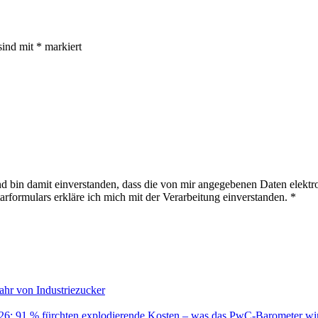
sind mit
*
markiert
 bin damit einverstanden, dass die von mir angegebenen Daten elektr
ormulars erkläre ich mich mit der Verarbeitung einverstanden.
*
ahr von Industriezucker
26: 91 % fürchten explodierende Kosten – was das PwC-Barometer wir