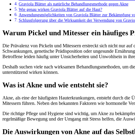
Graviola Blätter als natürliche Behandlungsmethode gegen Akne
Wie genau wirken Graviola Blätter auf die Haut?
Anwendungsmöglichkeiten von Graviola Blätter zur Bekämpfung vo
Schlussfolgerung über die Wirksamkeit der Verwendung von Gravio
Warum Pickel und Mitesser ein häufiges P
Die Prävalenz von Pickeln und Mitessern erstreckt sich nicht nur a
Schwankungen, genetische Prädisposition oder ungesunde Ernährung a
Betroffene leiden häufig unter Unsicherheiten und Unwohlsein in ihre
Deshalb suchen viele nach wirksamen Behandlungsmethoden, um dieser
unterstützend wirken können.
Was ist Akne und wie entsteht sie?
Akne, als eine der häufigsten Hauterkrankungen, entsteht durch die 
Mitessern führen. Neben den bekannten Faktoren wie hormonelle Ve
Die richtige Pflege und Hygiene sind wichtig, um Akne zu bekämpfen
regelmäßige Bewegung und der Umgang mit Stress helfen, die Ausw
Die Auswirkungen von Akne auf das Selbst