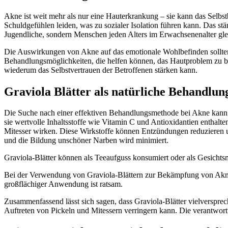
Akne ist weit mehr als nur eine Hauterkrankung – sie kann das Selbs
Schuldgefühlen leiden, was zu sozialer Isolation führen kann. Das stä
Jugendliche, sondern Menschen jeden Alters im Erwachsenenalter gl
Die Auswirkungen von Akne auf das emotionale Wohlbefinden sollten nic
Behandlungsmöglichkeiten, die helfen können, das Hautproblem zu bek
wiederum das Selbstvertrauen der Betroffenen stärken kann.
Graviola Blätter als natürliche Behandlu
Die Suche nach einer effektiven Behandlungsmethode bei Akne kann her
sie wertvolle Inhaltsstoffe wie Vitamin C und Antioxidantien enthalt
Mitesser wirken. Diese Wirkstoffe können Entzündungen reduzieren un
und die Bildung unschöner Narben wird minimiert.
Graviola-Blätter können als Teeaufguss konsumiert oder als Gesicht
Bei der Verwendung von Graviola-Blättern zur Bekämpfung von Akne i
großflächiger Anwendung ist ratsam.
Zusammenfassend lässt sich sagen, dass Graviola-Blätter vielverspre
Auftreten von Pickeln und Mitessern verringern kann. Die verantwor