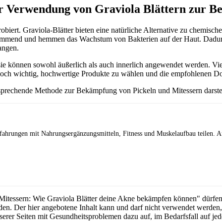
er Verwendung von Graviola Blättern zur B
iert. Graviola-Blätter bieten eine natürliche Alternative zu chemisch
mend und hemmen das Wachstum von Bakterien auf der Haut. Dadurch 
angen.
sie können sowohl äußerlich als auch innerlich angewendet werden. Vie
edoch wichtig, hochwertige Produkte zu wählen und die empfohlenen D
sprechende Methode zur Bekämpfung von Pickeln und Mitessern darstelle
Erfahrungen mit Nahrungsergänzungsmitteln, Fitness und Muskelaufbau teilen. A
itessern: Wie Graviola Blätter deine Akne bekämpfen können" dürfen au
en. Der hier angebotene Inhalt kann und darf nicht verwendet werden
serer Seiten mit Gesundheitsproblemen dazu auf, im Bedarfsfall auf je