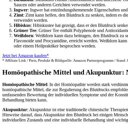
Saucen oder anderen Gerichten verwendet werden.
Ingwer
: Ingwer hat entzündungshemmende Eigenschaften und k
Zimt
: Zimt kann helfen, den Blutdruck zu senken, indem es di
verwendet werden.
Hibiskus
: Hibiskustee hat gezeigt, dass er den Blutdruck senk
Grüner Tee
: Grüner Tee enthält Polyphenole und Antioxidant
Weißdorn
: Weißdorn kann dazu beitragen, den Blutdruck zu s
Flavonoide und Procyanidine, erreicht werden. Weißdorn kann
oder einem Heilpraktiker besprochen werden.
Jetzt bei Amazon kaufen*
* Affiliate Link / Preis, Produkt & Bildquelle: Amazon Partnerprogramm / Stand:
Homöopathische Mittel und Akupunktur: Na
Homöopathische Mittel
: In der Homöopathie werden stark verdünnte
homöopathische Mittel, die zur Regulierung des Blutdrucks empfohle
umfassenden Bewertung der individuellen Symptome und der Konstitut
Behandlung bieten kann.
Akupunktur
: Akupunktur ist eine traditionelle chinesische Therap
Hinweise darauf, dass Akupunktur den Blutdruck bei einigen Mensch
individuellen Zustands und eine individuelle Behandlung sind wichti