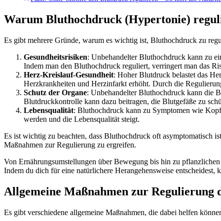
Warum Bluthochdruck (Hypertonie) regul
Es gibt mehrere Gründe, warum es wichtig ist, Bluthochdruck zu regu
Gesundheitsrisiken
: Unbehandelter Bluthochdruck kann zu ei
Indem man den Bluthochdruck reguliert, verringert man das Ri
Herz-Kreislauf-Gesundheit
: Hoher Blutdruck belastet das He
Herzkrankheiten und Herzinfarkt erhöht. Durch die Regulierung
Schutz der Organe
: Unbehandelter Bluthochdruck kann die B
Blutdruckkontrolle kann dazu beitragen, die Blutgefäße zu sc
Lebensqualität
: Bluthochdruck kann zu Symptomen wie Kopfs
werden und die Lebensqualität steigt.
Es ist wichtig zu beachten, dass Bluthochdruck oft asymptomatisch i
Maßnahmen zur Regulierung zu ergreifen.
Von Ernährungsumstellungen über Bewegung bis hin zu pflanzlichen M
Indem du dich für eine natürlichere Herangehensweise entscheidest
Allgemeine Maßnahmen zur Regulierung d
Es gibt verschiedene allgemeine Maßnahmen, die dabei helfen können