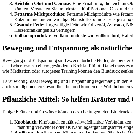
Reichlich Obst und Gemüse
: Eine Ernährung, die reich an Ob
können. Versuchen Sie, mindestens fünf Portionen Obst und 
Fettarme Milchprodukte
: Fettarme Milchprodukte wie fettar
Kalzium und andere wichtige Nährstoffe, ohne zu viel gesättigte
Gesunde Fette
: Ungesättigte Fette wie Olivenöl, Avocado, Nü
Herzerkrankungen zu verringern.
Vollkornprodukte
: Vollkornprodukte wie Vollkornbrot, Haferf
Bewegung und Entspannung als natürliche 
Bewegung und Entspannung sind zwei natürliche Helfer, die bei der 
elastischer, was zu einem gesünderen Kreislauf führt. Dabei muss es
wie Meditation oder autogenes Training können den Blutdruck senken
Es ist wichtig, dass Bewegung und Entspannung regelmäßig in den Al
auch zur allgemeinen Gesundheit bei und können das Wohlbefinden s
Pflanzliche Mittel: So helfen Kräuter und
Einige Kräuter und Gewürze können dazu beitragen, den Blutdruck auf 
Knoblauch
: Knoblauch enthält schwefelhaltige Verbindungen,
Ernährung verwendet oder als Nahrungsergänzungsmittel ein
Basilikum
: Basilikum enthält Antioxidantien und ätherische Öl