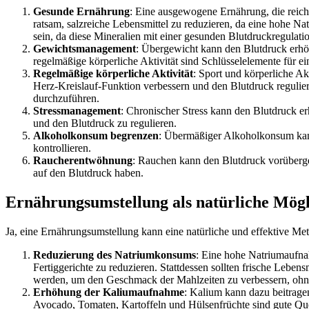
Gesunde Ernährung
: Eine ausgewogene Ernährung, die reich
ratsam, salzreiche Lebensmittel zu reduzieren, da eine hohe N
sein, da diese Mineralien mit einer gesunden Blutdruckregulat
Gewichtsmanagement
: Übergewicht kann den Blutdruck erhö
regelmäßige körperliche Aktivität sind Schlüsselelemente für 
Regelmäßige körperliche Aktivität
: Sport und körperliche A
Herz-Kreislauf-Funktion verbessern und den Blutdruck regulie
durchzuführen.
Stressmanagement
: Chronischer Stress kann den Blutdruck 
und den Blutdruck zu regulieren.
Alkoholkonsum begrenzen
: Übermäßiger Alkoholkonsum kan
kontrollieren.
Raucherentwöhnung
: Rauchen kann den Blutdruck vorüberg
auf den Blutdruck haben.
Ernährungsumstellung als natürliche Mögl
Ja, eine Ernährungsumstellung kann eine natürliche und effektive Met
Reduzierung des Natriumkonsums
: Eine hohe Natriumaufnah
Fertiggerichte zu reduzieren. Stattdessen sollten frische Le
werden, um den Geschmack der Mahlzeiten zu verbessern, ohne 
Erhöhung der Kaliumaufnahme
: Kalium kann dazu beitrage
Avocado, Tomaten, Kartoffeln und Hülsenfrüchte sind gute Qu