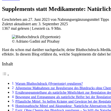
Supplements statt Medikamente: Natürlic
Geschrieben am 27. Juni 2023 von Nahrungsergänzungsmittel Tipps
Zuletzt aktualisiert am: 3. September 2025
1367 mal gelesen
| Lesezeit ca. 9 Min.
© Adriano Gadini auf Pixabay
Hast du schon mal darüber nachgedacht, deine Bluthochdruck-Medika
effektiv. In diesem Blog erfährst du, welche Supplements dir dabei h
Inhalt
Warum Bluthochdruck (Hypertonie) regulieren?
Allgemeine Maßnahmen zur Regulierung des Blutdrucks ohne Chem
Ernährungsumstellung als natürliche Möglichkeit zur Regulation de
Bewegung und Entspannung als natürliche Helfer bei der Regulation
Pflanzliche Mittel: So helfen Kräuter und Gewürze bei der Regulati
Homöopathische Mittel und Akupunktur: Natürliche Alternativen für
Fazit: Ohne Chemie den Blutdruck regulieren – So hilft die Naturh