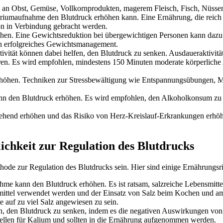
 an Obst, Gemüse, Vollkornprodukten, magerem Fleisch, Fisch, Nüssen 
atriumaufnahme den Blutdruck erhöhen kann. Eine Ernährung, die reich
ion in Verbindung gebracht werden.
hen. Eine Gewichtsreduktion bei übergewichtigen Personen kann dazu
ein erfolgreiches Gewichtsmanagement.
ktivität können dabei helfen, den Blutdruck zu senken. Ausdauerakti
ren. Es wird empfohlen, mindestens 150 Minuten moderate körperliche 
erhöhen. Techniken zur Stressbewältigung wie Entspannungsübungen, M
n den Blutdruck erhöhen. Es wird empfohlen, den Alkoholkonsum zu 
ehend erhöhen und das Risiko von Herz-Kreislauf-Erkrankungen erhöh
ichkeit zur Regulation des Blutdrucks
hode zur Regulation des Blutdrucks sein. Hier sind einige Ernährungsri
me kann den Blutdruck erhöhen. Es ist ratsam, salzreiche Lebensmittel
bensmittel verwendet werden und der Einsatz von Salz beim Kochen und
auf zu viel Salz angewiesen zu sein.
n, den Blutdruck zu senken, indem es die negativen Auswirkungen von
ellen für Kalium und sollten in die Ernährung aufgenommen werden.