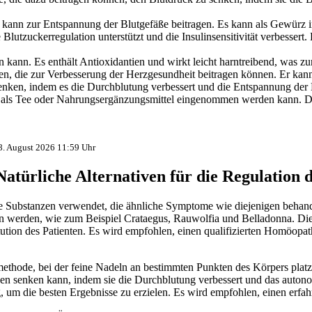
ann zur Entspannung der Blutgefäße beitragen. Es kann als Gewürz in
e Blutzuckerregulation unterstützt und die Insulinsensitivität verbess
en kann. Es enthält Antioxidantien und wirkt leicht harntreibend, was z
ien, die zur Verbesserung der Herzgesundheit beitragen können. Er ka
enken, indem es die Durchblutung verbessert und die Entspannung der B
 als Tee oder Nahrungsergänzungsmittel eingenommen werden kann. Di
 8. August 2026 11:59 Uhr
türliche Alternativen für die Regulation 
 Substanzen verwendet, die ähnliche Symptome wie diejenigen behandeln
n werden, wie zum Beispiel Crataegus, Rauwolfia und Belladonna. Die 
ion des Patienten. Es wird empfohlen, einen qualifizierten Homöopat
iemethode, bei der feine Nadeln an bestimmten Punkten des Körpers plat
en senken kann, indem sie die Durchblutung verbessert und das auto
g, um die besten Ergebnisse zu erzielen. Es wird empfohlen, einen erf