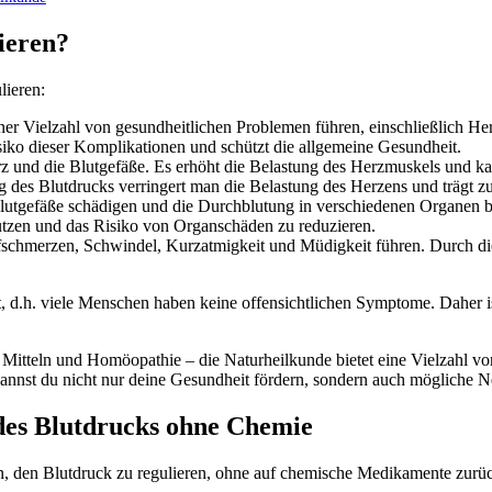
ieren?
lieren:
ner Vielzahl von gesundheitlichen Problemen führen, einschließlich H
siko dieser Komplikationen und schützt die allgemeine Gesundheit.
rz und die Blutgefäße. Es erhöht die Belastung des Herzmuskels und 
 des Blutdrucks verringert man die Belastung des Herzens und trägt z
lutgefäße schädigen und die Durchblutung in verschiedenen Organen be
hützen und das Risiko von Organschäden zu reduzieren.
chmerzen, Schwindel, Kurzatmigkeit und Müdigkeit führen. Durch di
st, d.h. viele Menschen haben keine offensichtlichen Symptome. Daher i
itteln und Homöopathie – die Naturheilkunde bietet eine Vielzahl von
, kannst du nicht nur deine Gesundheit fördern, sondern auch möglic
es Blutdrucks ohne Chemie
, den Blutdruck zu regulieren, ohne auf chemische Medikamente zurück