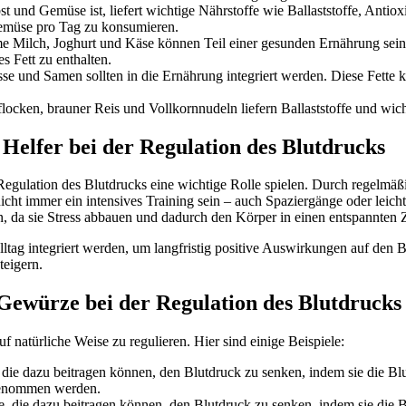
st und Gemüse ist, liefert wichtige Nährstoffe wie Ballaststoffe, Antio
Gemüse pro Tag zu konsumieren.
me Milch, Joghurt und Käse können Teil einer gesunden Ernährung sein 
s Fett zu enthalten.
sse und Samen sollten in die Ernährung integriert werden. Diese Fette
locken, brauner Reis und Vollkornnudeln liefern Ballaststoffe und wich
Helfer bei der Regulation des Blutdrucks
Regulation des Blutdrucks eine wichtige Rolle spielen. Durch regelm
 nicht immer ein intensives Training sein – auch Spaziergänge oder l
, da sie Stress abbauen und dadurch den Körper in einen entspannten 
ltag integriert werden, um langfristig positive Auswirkungen auf de
teigern.
 Gewürze bei der Regulation des Blutdrucks
natürliche Weise zu regulieren. Hier sind einige Beispiele:
 die dazu beitragen können, den Blutdruck zu senken, indem sie die Bl
genommen werden.
e, die dazu beitragen können, den Blutdruck zu senken, indem sie die Bl