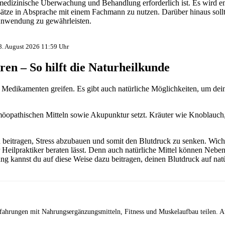
 medizinische Überwachung und Behandlung erforderlich ist. Es wird e
sätze in Absprache mit einem Fachmann zu nutzen. Darüber hinaus soll
Anwendung zu gewährleisten.
 8. August 2026 11:59 Uhr
en – So hilft die Naturheilkunde
 Medikamenten greifen. Es gibt auch natürliche Möglichkeiten, um dei
omöopathischen Mitteln sowie Akupunktur setzt. Kräuter wie Knoblauch
eitragen, Stress abzubauen und somit den Blutdruck zu senken. Wichti
Heilpraktiker beraten lässt. Denn auch natürliche Mittel können Neb
kannst du auf diese Weise dazu beitragen, deinen Blutdruck auf natür
Erfahrungen mit Nahrungsergänzungsmitteln, Fitness und Muskelaufbau teilen. A