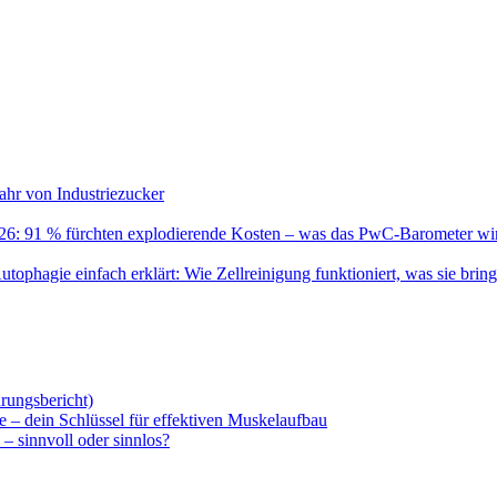
ahr von Industriezucker
26: 91 % fürchten explodierende Kosten – was das PwC-Barometer wir
utophagie einfach erklärt: Wie Zellreinigung funktioniert, was sie bring
rungsbericht)
e – dein Schlüssel für effektiven Muskelaufbau
– sinnvoll oder sinnlos?