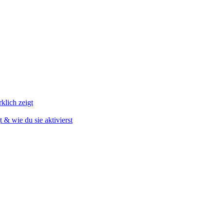
klich zeigt
t & wie du sie aktivierst