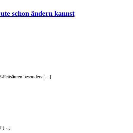
eute schon ändern kannst
3-Fettsäuren besonders […]
uf […]